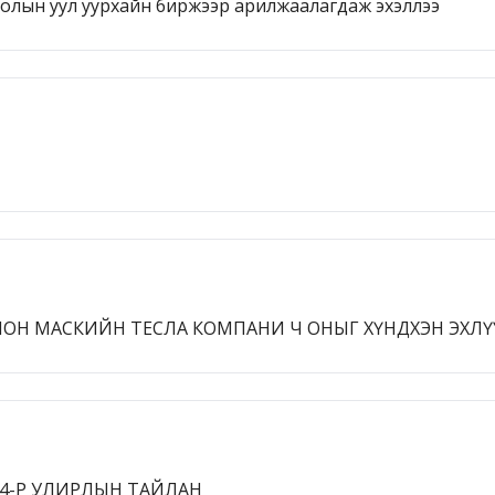
голын уул уурхайн биржээр арилжаалагдаж эхэллээ
ЛОН МАСКИЙН ТЕСЛА КОМПАНИ Ч ОНЫГ ХҮНДХЭН ЭХЛҮ
 4-Р УЛИРЛЫН ТАЙЛАН