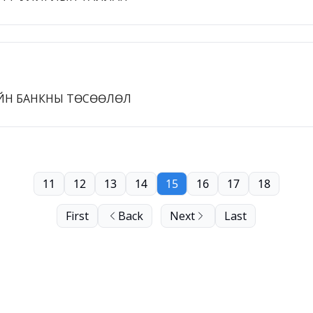
ЙН БАНКНЫ ТӨСӨӨЛӨЛ
11
12
13
14
15
16
17
18
First
Back
Next
Last