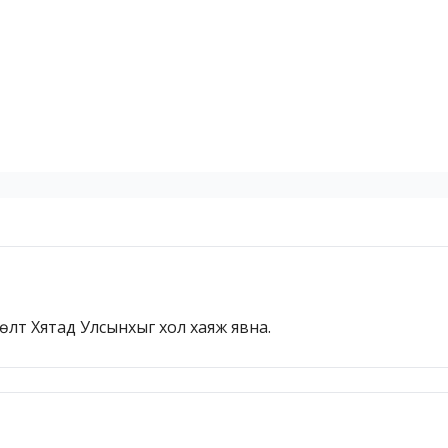
сөлт Хятад Улсынхыг хол хаяж явна.