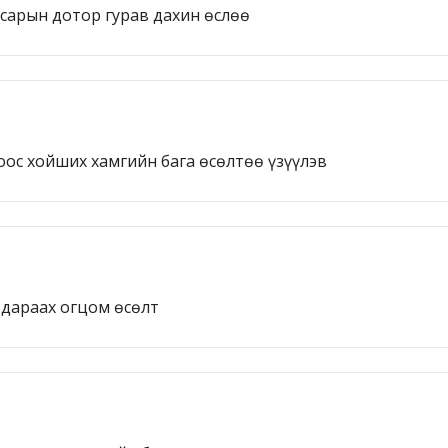
 сарын дотор гурав дахин өслөө
оос хойших хамгийн бага өсөлтөө үзүүлэв
 дараах огцом өсөлт