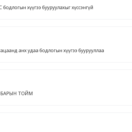
 бодлогын хүүгээ бууруулахыг хүссэнгүй
гацаанд анх удаа бодлогын хүүгээ буурууллаа
ЛБАРЫН ТОЙМ