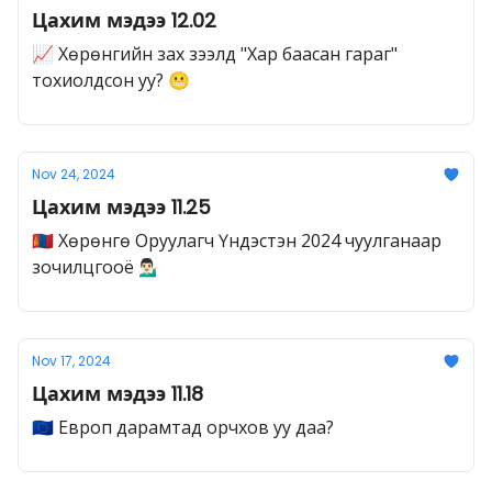
Цахим мэдээ 12.02
📈 Хөрөнгийн зах зээлд "Хар баасан гараг"
тохиолдсон уу? 😬
Nov 24, 2024
Цахим мэдээ 11.25
🇲🇳 Хөрөнгө Оруулагч Үндэстэн 2024 чуулганаар
зочилцгооё 💁🏻‍♂️
Nov 17, 2024
Цахим мэдээ 11.18
🇪🇺 Европ дарамтад орчхов уу даа?