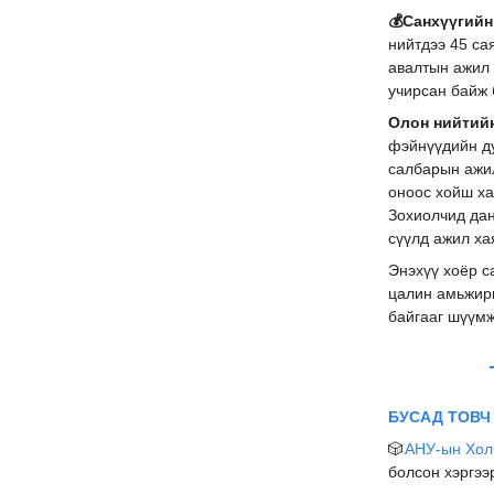
💰Санхүүгийн
нийтдээ 45 са
авалтын ажил 
учирсан байж 
Олон нийтий
фэйнүүдийн ду
салбарын ажи
оноос хойш ха
Зохиолчид да
сүүлд ажил ха
Энэхүү хоёр с
цалин амьжирг
байгааг шүүм
БУСАД ТОВЧ
🎲
АНУ-ын Хол
болсон хэргээ