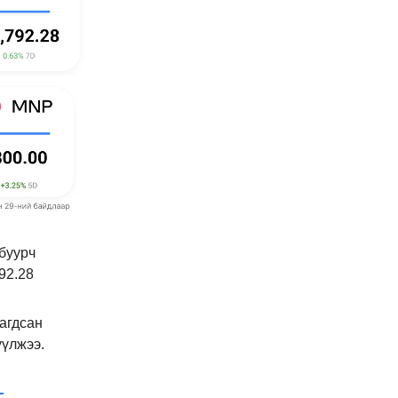
буурч
92.28
агдсан
үүлжээ.