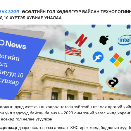
ЗАХ ЗЭЭЛ:
ӨСӨЛТИЙН ГОЛ ХӨДӨЛГҮҮР БАЙСАН ТЕХНОЛОГИЙ
Д 10 ХҮРТЭЛ ХУВИАР УНАЛАА
агчдын дунд ихээхэн анхаарал татсан зүйлсийн нэг яах аргагүй хи
он үйл явдлууд байсан ба энэ нь 2023 оны эхний хагас жилд хөрөнг
 өсөхөд гол нөлөө үзүүлсэн.
гарснаар
дээрх өсөлт эрчээ алдсан. ХНС ирэх жилд бодлогын хүүг 