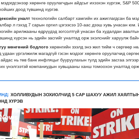
 мэдэгдсэнээр хөрөнгө оруулагчдын айдсыг ихээхэн хүргэж, S&P 500
хойших доод түвшинд хүргэв.
дексийн уналт
технологийн салбарт хамгийн их ажиглагдсан ба мэ
албар л гэхэд 7 сарын оргил цэгээсээ 10-аас дээш хувь унасан юм.
ногийн арилжааны өдрүүдэд зогсолтгүй унасан ба худалдан авалтын
вшинд хүрсэн нь эдийн засгийг уналтад орж эхэлснийг харуулж байн
туу мөнгөний бодлого
хөрөнгийн зээлд энэ жил тийм ч сөргөөр н
 удаан үргэлжилж магадгүй гэсэн мэдээг хөрөнгө оруулагчид сөргө
 айдас нь төв банк инфляцыг бууруулахын тулд эдийн засгаа элгээр
 их үнэлгээтэй компаниудын хувьцааны ханш томоохон уналтад орж
ИНД:
ХОЛЛИВУДЫН ЗОХИОЛЧИД 5 САР ШАХУУ АЖИЛ ХАЯЛТЫ
НД ХҮРЭВ