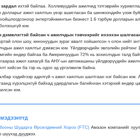
 зардал
ихтэй байлаа. Холливүүдийн ажилчид тэтгэврийн хуримтл
я долларыг ажил хаялтын үеэр ашигласан ба шинжээчдийн үзэж буй
хойшлогдсоноор энтертэйнментын бизнест 1.6 тэрбум долларын ал
болзошгүй юм.
н дэмжлэгтэй байсан ч ажилчдын тэвчээрийг ихээхэн шалгас
ртай олон шоу, кинонуудын зураг авалт хойшилсон ч олон нийт эн
лчдын ажил хаялтыг дэмжсэн юм. Үйлдвэрчдийн эвлэлийн рейтинг 
мгийн өндөр байгаа ба Америкчуудын 72% нь зохиолчдын талд бай
нгаараа ажил хаяагүй ба АНУ-ын автомашины үйлдвэрүүдийн ажил
ялт хийсэн ба тэр нь одоо эд үргэлжилж байна.
албар хэдийгээр адилгүй ч ажил хаялтын шалтгаан нэг байсан юм.
аанд хүрэлцэхгүй байхад удирдлагын багийнхан хэтэрхий өндөр ца
жилсэн юм.
 МЭДЭЭНҮҮД
бооны Шударга Өрсөлдөөний Хороо (FTC)
Амазон компанийг хуул
р шүүхэд дууджээ.