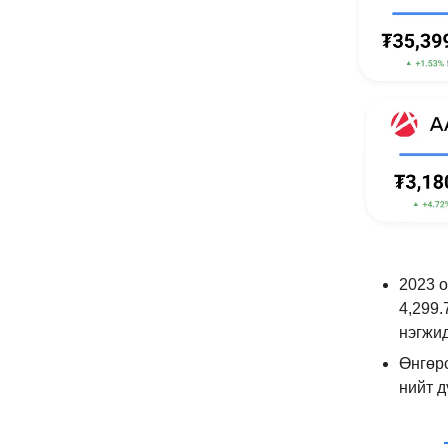
2023 о
4,299.
нэгжид
Өнгөр
нийт д