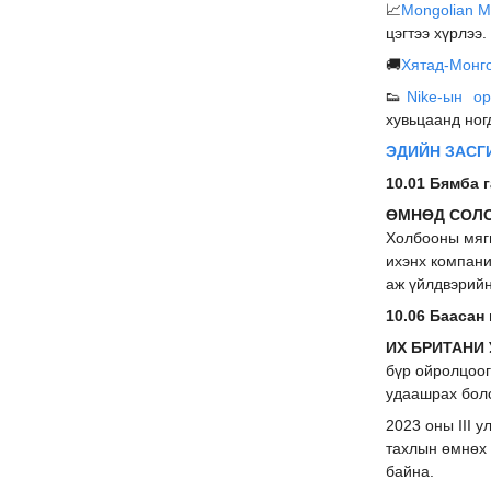
📈
Mongolian Mi
цэгтээ хүрлээ.
🚚
Хятад-Монг
👟
Nike-ын ор
хувьцаанд ног
ЭДИЙН ЗАСГ
10.01 Бямба г
ӨМНӨД СОЛОН
Холбооны мягм
ихэнх компани
аж үйлдвэрийн
10.06 Баасан 
ИХ БРИТАНИ 
бүр ойролцоог
удаашрах бол
2023 оны III 
тахлын өмнөх 
байна.