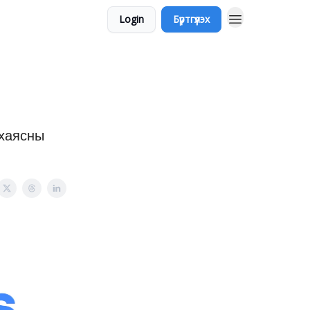
Login
Бүртгүүлэх
 хаясны