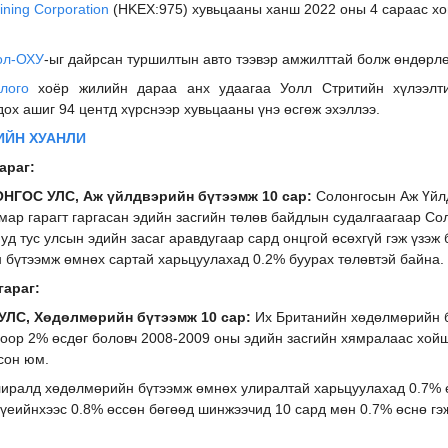
ning Corporation
(HKEX:975) хувьцааны ханш 2022 оны 4 сараас х
ол-ОХУ
-ыг дайрсан туршилтын авто тээвэр амжилттай болж өндөрл
лого
хоёр жилийн дараа анх удаагаа Уолл Стритийн хүлээлти
дох ашиг 94 центд хүрснээр хувьцааны үнэ өсгөж эхэллээ.
ИЙН ХУАНЛИ
араг:
ГОС УЛС, Аж үйлдвэрийн бүтээмж 10 сар:
Солонгосын Аж Үйл
ар гарагт гаргасан эдийн засгийн төлөв байдлын судалгаагаар Со
уд тус улсын эдийн засаг аравдугаар сард онцгой өсөхгүй гэж үзэж 
 бүтээмж өмнөх сартай харьцуулахад 0.2% буурах төлөвтэй байна.
гараг:
УЛС, Хөдөлмөрийн бүтээмж 10 сар:
Их Британийн хөдөлмөрийн 
оор 2% өсдөг боловч 2008-2009 оны эдийн засгийн хямралаас хой
сон юм.
улиралд хөдөлмөрийн бүтээмж өмнөх улиралтай харьцуулахад 0.7% 
үеийнхээс 0.8% өссөн бөгөөд шинжээчид 10 сард мөн 0.7% өснө гэ