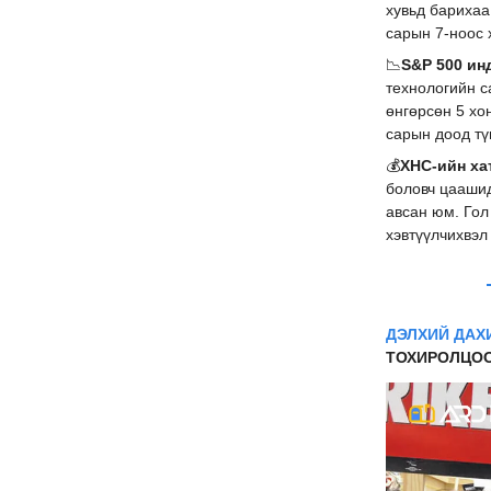
хувьд барихаа
сарын 7-ноос 
📉
S&P 500 ин
технологийн с
өнгөрсөн 5 хо
сарын доод тү
💰
ХНС-ийн ха
боловч цаашид
авсан юм. Гол
хэвтүүлчихвэл
ДЭЛХИЙ ДАХ
ТОХИРОЛЦОО