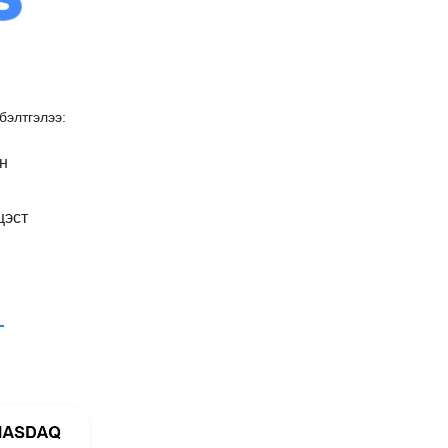
бэлтгэлээ:
н
цэст