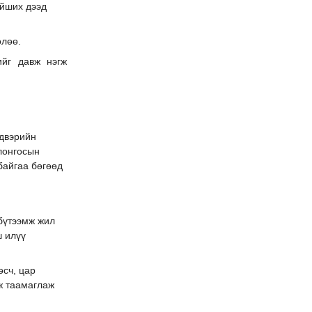
ойших дээд
өлөө.
йг давж нэгж
двэрийн
лонгосын
байгаа бөгөөд
бүтээмж жил
ш илүү
өсч, цар
ж таамаглаж