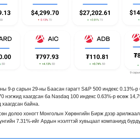
ны 9-р сарын 29-ны Баасан гарагт S&P 500 индекс 0.13%-р 
70 нэгжид хаагдсан ба Nasdaq 100 индекс 0.63%-р өсөж 14,7
 хаагдсан байна.
сөн долоо хоногт Монголын Хөрөнгийн Бирж дээр арилжаал
үнгийн 7.31%-ийг Ардын нээлттэй хувьцаат компаниуд бүрд