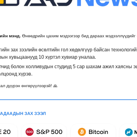
ийн мэнд.
Өнөөдрийн цахим мэдээгээр бид дараах мэдээллүүдийг 
ийн зах зээлийн өсөлтийн гол хөдөлгүүр байсан технологий
ын хувьцаанууд 10 хүртэл хувиар уналаа.
лчид болон холливудын студиуд 5 сар шахам ажил хаясны э
лцоонд хүрэв.
ал дүүрэн өнгөрүүлээрэй! 🙏
ГАДААДЫН ЗАХ ЗЭЭЛ