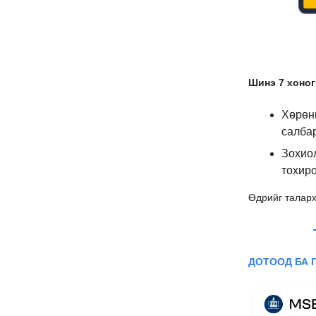
Шинэ 7 хоног
Хөрөнг
салбар
Зохио
тохиро
Өдрийг таларх
ДОТООД БА 