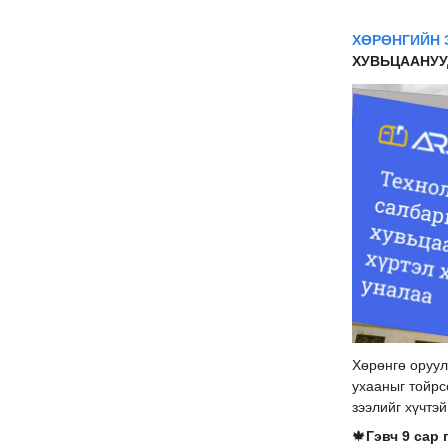
ХӨРӨНГИЙН 
ХУВЬЦААНУУ
Хөрөнгө оруул
ухааныг тойрс
зээлийг хүчтэй
🍁
Гэвч 9 сар 