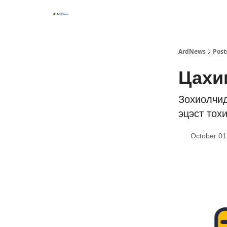
ArdNews
Post
Цахи
Зохиолчид
эцэст тох
October 01