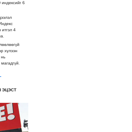
 индексийг 6
дээлэл
 Индекс
 итгэл 4
а.
өлөөлөөгүй
өр хүлээн
 нь
 магадгүй.
Н ЭЦЭСТ