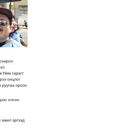
хохирол
лэл
ж Ням гарагт
эрээ онцлог
 руугаа орсон
дээс олсон
 ажил эргээд