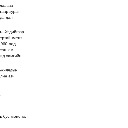
алаасаа
гаар зураг
дагдал
ан…
Хэдийгээр
тертайнмент
1960-аад
сан юм.
чид хамгийн
 Ажилчдын
лин авч
ь бус монопол