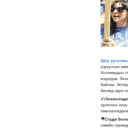
Шоу үргэлжил
учруулсан ажи
Холливудын ст
мэдэгдэв. Энэ
байлаа. Энтер
бөгөөд одоо г
✍️
Зохиолчд
орлогоос илүү
хамгаалагдаха
🎥
Студи бол
хэвийн горимд