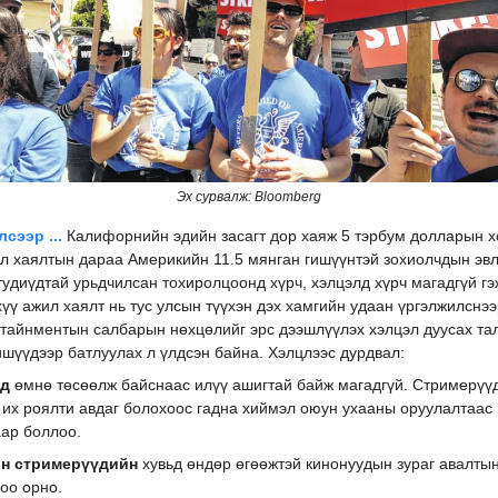
Эх сурвалж: Bloomberg
сээр ...
Калифорнийн эдийн засагт дор хаяж 5 тэрбум долларын 
л хаялтын дараа Америкийн 11.5 мянган гишүүнтэй зохиолчдын эв
удиүдтай урьдчилсан тохиролцоонд хүрч, хэлцэлд хүрч магадгүй гэ
хүү ажил хаялт нь тус улсын түүхэн дэх хамгийн удаан үргэлжилснэ
тайнментын салбарын нөхцөлийг эрс дээшлүүлэх хэлцэл дуусах тал
ишүүдээр батлуулах л үлдсэн байна. Хэлцлээс дурдвал:
од
өмнө төсөөлж байснаас илүү ашигтай байж магадгүй. Стримерүү
 их роялти авдаг болохоос гадна хиймэл оюун ухааны оруулалтаас
ар боллоо.
он стримерүүдийн
хувьд өндөр өгөөжтэй
кинонуудын зураг авалтын
оо орно.