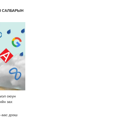
Н САЛБАРЫН
ймэл оюун
ийн зах
5-аас дээш