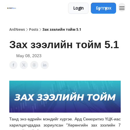
Login
Бүртгүүлэх
ArdNews
Posts
Зах зээлийн тойм 5.1
Зах зээлийн тойм 5.1
May 08, 2023
Танд энэ өдрийн мэндийг хүргэе. Ард Секюритиз ҮЦК-иас
харилцагчдадаа зориулсан "Хөрөнгийн зах зээлийн 7