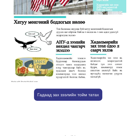
Гадаад зах зээлийн тойм татах