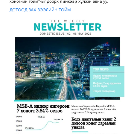
хоногийн тойм"-ыг доорх
линкээр
хүлээн авна уу.
ДОТООД ЗАХ ЗЭЭЛИЙН ТОЙМ