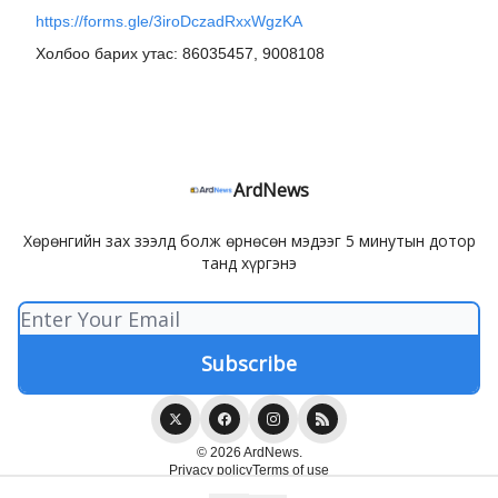
https://forms.gle/3iroDczadRxxWgzKA
Холбоо барих утас: 86035457, 9008108
ArdNews
Хөрөнгийн зах зээлд болж өрнөсөн мэдээг 5 минутын дотор
танд хүргэнэ
© 2026 ArdNews.
Privacy policy
Terms of use
Powered by beehiiv