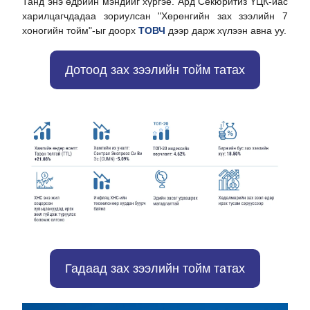
Танд энэ өдрийн мэндийг хүргэе. Ард Секюритиз ҮЦК-иас
харилцагчдадаа зориулсан "Хөрөнгийн зах зээлийн 7
хоногийн тойм"-ыг доорх
ТОВЧ
дээр дарж
хүлээн авна уу.
Дотоод зах зээлийн тойм татах
Гадаад зах зээлийн тойм татах