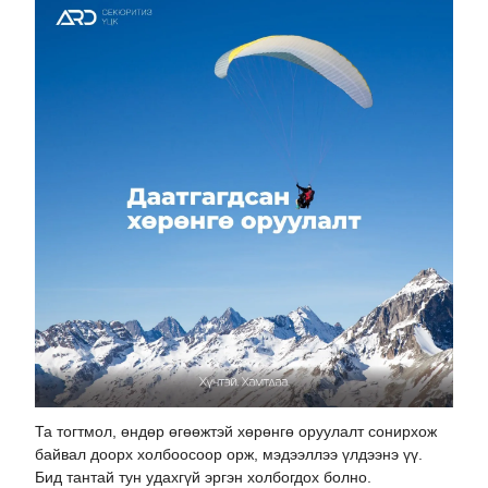
Та тогтмол, өндөр өгөөжтэй хөрөнгө оруулалт сонирхож
байвал доорх холбоосоор орж, мэдээллээ үлдээнэ үү.
Бид тантай тун удахгүй эргэн холбогдох болно.