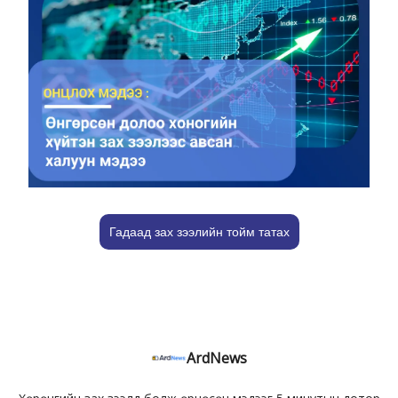
Гадаад зах зээлийн тойм татах
ArdNews