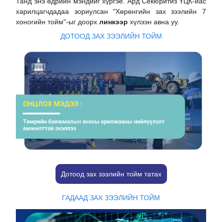
Танд энэ өдрийн мэндийг хүргэе. Ард Секюритиз ҮЦК-иас
харилцагчдадаа зориулсан "Хөрөнгийн зах зээлийн 7
хоногийн тойм"-ыг доорх
линкээр
хүлээн авна уу.
ДОТООД ЗАХ ЗЭЭЛИЙН ТОЙМ
Дотоод зах зээлийн тойм татах
ГАДААД ЗАХ ЗЭЭЛИЙН ТОЙМ