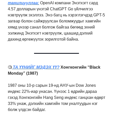
танилцууллаа:
OpenAI компани Энэтхэгт сард
4.57 долларын үнэтэй ChatGPT Go үйлчилгээ
нэвтрүүлж эхэллээ. Энэ багц нь хэрэглэгчдэд GPT-5
загвар болон сайжруулсан боломжуудыг хамгийн
хямд үнээр санал болгож байгаа бөгөөд эхний
ээлжинд Энэтхэгт нэвтрүүлж, цаашид дэлхий
дахинд өргөжүүлэх зорилготой байна.
🧐
ТА ҮҮНИЙГ МЭДЭХ ҮҮ?
Хонгконгийн “Black
Monday” (1987)
1987 оны 10-р сарын 19-нд АНУ-ын Dow Jones
индекс 22%-иар унасан. Үүнээс 1 өдрийн дараа
гэхэд Хонгконгийн Hang Seng индекс ганцхан өдөрт
33% унаж, дэлхийн хамгийн том уналтуудын нэг
болж үлдсэн байдаг.