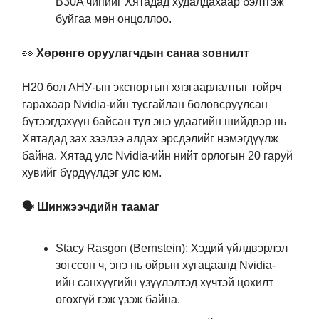
B30A чипийг Хятадад худалдахаар бэлтгэж
буйгаа мөн онцоллоо.
👀
Хөрөнгө оруулагчдын санаа зовнилт
H20 бол АНУ-ын экспортын хязгаарлалтыг тойрч
гарахаар Nvidia-ийн тусгайлан боловсруулсан
бүтээгдэхүүн байсан тул энэ удаагийн шийдвэр нь
Хятадад зах зээлээ алдах эрсдэлийг нэмэгдүүлж
байна. Хятад улс Nvidia-ийн нийт орлогын 20 гаруй
хувийг бүрдүүлдэг улс юм.
🗣️ Шинжээчдийн таамаг
Stacy Rasgon (Bernstein): Хэдий үйлдвэрлэл
зогссон ч, энэ нь ойрын хугацаанд Nvidia-
ийн санхүүгийн үзүүлэлтэд хүчтэй цохилт
өгөхгүй гэж үзэж байна.