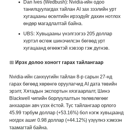
Dan Ives (Wedbush): Nvidia-ийн одоо
танилцуулагдах тайлан AI зах зээлийн урт
хугацааны өсөлтийн ирээдүйг дахин нотлох
өндөр магадлалтай байна.
UBS: Хувьцааны үнэлгээгээ 205 доллар
хүртэл өсгөж шинэчилсэн бөгөөд урт
хугацаанд өгөөжтэй хэвээр гэж дүгнэв.
📅
Ирэх долоо хоногт гарах тайлангаар
Nvidia-ийн санхүүгийн тайлан 8-р сарын 27-нд
гарах бөгөөд хөрөнгө оруулагчид AI дата төвийн
эрэлт, Хятадын экспортын хязгаарлалт, Шинэ
Blackwell чипийн борлуулалтын төлөвлөгөөг
анхааран авч үзэх ёстой. Тус тайлангаар орлого
45.99 тэрбум доллар (
+53.16%
) бол нэгж хувьцаанд
ногдох ашиг
0.98 доллар (+44.12%) үзүүлнэ хэмээн
таамагтай байна.