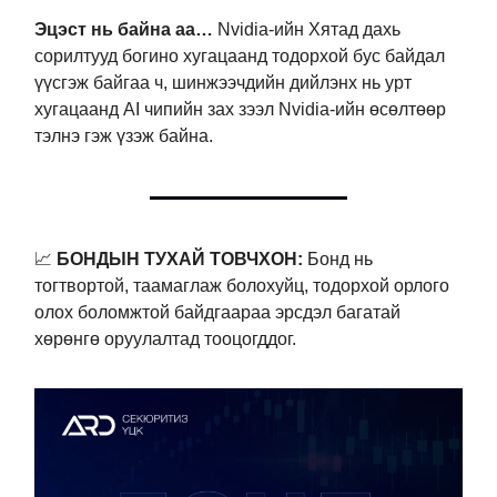
Эцэст нь байна аа…
Nvidia-ийн Хятад дахь
сорилтууд богино хугацаанд тодорхой бус байдал
үүсгэж байгаа ч, шинжээчдийн дийлэнх нь урт
хугацаанд AI чипийн зах зээл Nvidia-ийн өсөлтөөр
тэлнэ гэж үзэж байна.
📈
БОНДЫН ТУХАЙ ТОВЧХОН:
Бонд нь
тогтвортой, таамаглаж болохуйц, тодорхой орлого
олох боломжтой байдгаараа эрсдэл багатай
хөрөнгө оруулалтад тооцогддог.