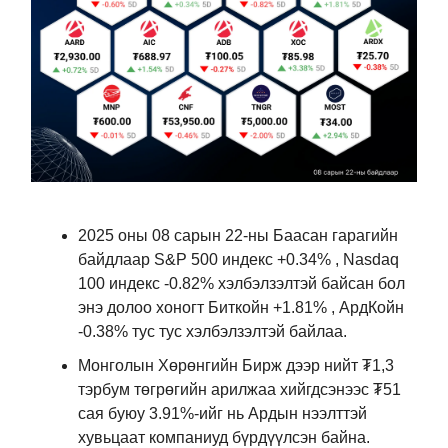
2025 оны 08 сарын 22-ны Баасан гарагийн
байдлаар S&P 500 индекс +0.34% , Nasdaq
100 индекс -0.82% хэлбэлзэлтэй байсан бол
энэ долоо хоногт Биткойн +1.81% , АрдКойн
-0.38% тус тус хэлбэлзэлтэй байлаа.
Монголын Хөрөнгийн Бирж дээр нийт ₮1,3
тэрбум төгрөгийн арилжаа хийгдсэнээс ₮51
сая буюу 3.91%-ийг нь Ардын нээлттэй
хувьцаат компаниуд бүрдүүлсэн байна.