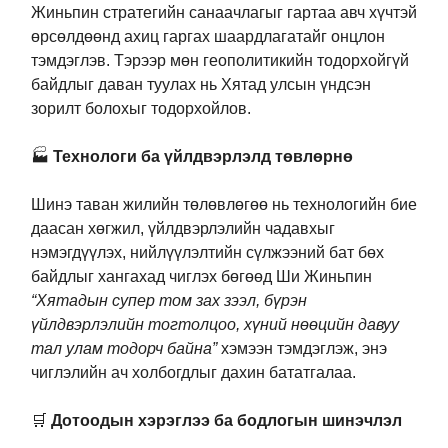
Жиньпин стратегийн санаачлагыг гартаа авч хүчтэй
өрсөлдөөнд ахиц гаргах шаардлагатайг онцлон
тэмдэглэв. Тэрээр мөн геополитикийн тодорхойгүй
байдлыг даван туулах нь Хятад улсын үндсэн
зорилт болохыг тодорхойлов.
🏭
Технологи ба үйлдвэрлэлд төвлөрнө
Шинэ таван жилийн төлөвлөгөө нь технологийн бие
даасан хөгжил, үйлдвэрлэлийн чадавхыг
нэмэгдүүлэх, нийлүүлэлтийн сүлжээний бат бөх
байдлыг хангахад чиглэх бөгөөд Ши Жиньпин
“Хятадын супер том зах зээл, бүрэн
үйлдвэрлэлийн тогтолцоо, хүний нөөцийн давуу
тал улам тодорч байна”
хэмээн тэмдэглэж, энэ
чиглэлийн ач холбогдлыг дахин бататгалаа.
🛒
Дотоодын хэрэглээ ба бодлогын шинэчлэл