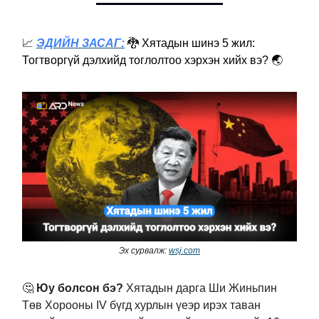
📈
ЭДИЙН ЗАСАГ:
🐉
Хятадын шинэ 5 жил:
Тогтворгүй дэлхийд тоглолтоо хэрхэн хийх вэ? 🌏
Эх сурвалж:
wsj.com
🤔
Юу болсон бэ?
Хятадын дарга Ши Жиньпин
Төв Хорооны IV бүгд хурлын үеэр ирэх таван