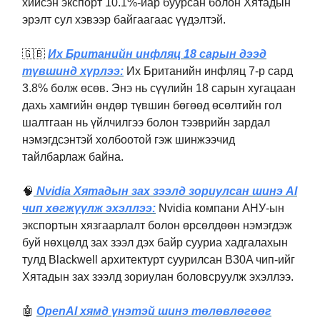
хийсэн экспорт 10.1%-иар буурсан болон Хятадын
эрэлт сул хэвээр байгаагаас үүдэлтэй.
🇬🇧
Их Британийн инфляц 18 сарын дээд
түвшинд хүрлээ:
Их Британийн инфляц 7-р сард
3.8% болж өсөв. Энэ нь сүүлийн 18 сарын хугацаан
дахь хамгийн өндөр түвшин бөгөөд өсөлтийн гол
шалтгаан нь үйлчилгээ болон тээврийн зардал
нэмэгдсэнтэй холбоотой гэж шинжээчид
тайлбарлаж байна.
🧠
Nvidia Хятадын зах зээлд зориулсан шинэ AI
чип хөгжүүлж эхэллээ:
Nvidia компани АНУ-ын
экспортын хязгаарлалт болон өрсөлдөөн нэмэгдэж
буй нөхцөлд зах зээл дэх байр сууриа хадгалахын
тулд Blackwell архитектурт суурилсан B30A чип-ийг
Хятадын зах зээлд зориулан боловсруулж эхэллээ.
🤖
OpenAI хямд үнэтэй шинэ төлөвлөгөөг