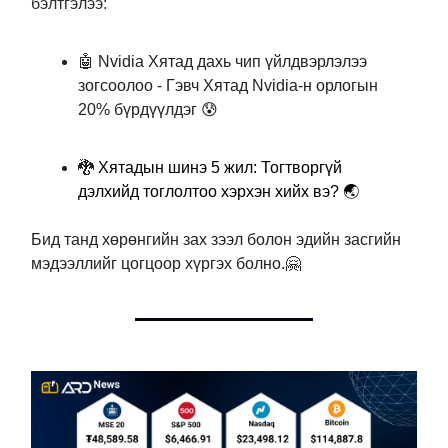
бэлтгэлээ:
🤖 Nvidia Хятад дахь чип үйлдвэрлэлээ
зогсоолоо - Гэвч Хятад Nvidia-н орлогын
20% бүрдүүлдэг 😰
🐉
Хятадын шинэ 5 жил: Тогтворгүй
дэлхийд тоглолтоо хэрхэн хийх вэ? 🌏
Бид танд хөрөнгийн зах зээл болон эдийн засгийн
мэдээллийг цогцоор хүргэх болно.🤗