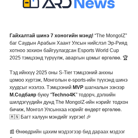
Гайхалтай шинэ 7 хоногийн мэнд!
“The MongolZ”
баг Саудын Арабын Хаант Улсын нийслэл Эр-Рияд
хотноо зохион байгуулагдсан Esports World Cup
2025 тэмцээнд түрүүлж, аваргын цомыг өргөлөө. 🏆
Тэд ийнхүү 2025 оны S-Tier тэмцээний анхны
цомоо хүртэж, Монголын e-sports-ийн түүхэнд шинэ
хуудсыг нээлээ. Тэмцээний
MVP
шагналын эзнээр
М.Содбаяр
буюу “
Techno4K
” тодорч, дэлхийн
шилдэгүүдийн дунд The MongolZ-ийн нэрийг тодхон
бичиж, Монгол Улсынхаа нэрийг өндөрт өргөлөө.
🇲🇳 Багт халуун мэндийг хүргэе! 🎉
📰
Өнөөдрийн цахим мэдээгээр бид дараах мэдээг