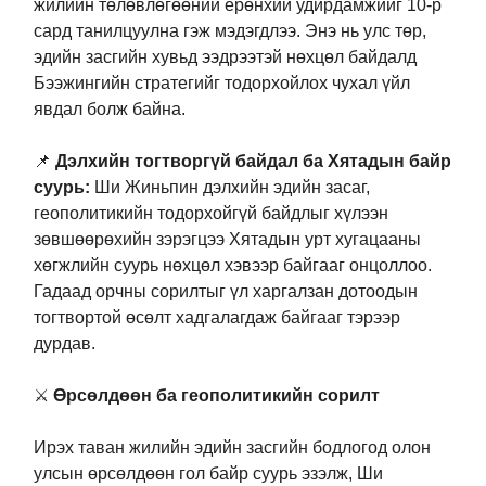
жилийн төлөвлөгөөний ерөнхий удирдамжийг 10-р
сард танилцуулна гэж мэдэгдлээ. Энэ нь улс төр,
эдийн засгийн хувьд ээдрээтэй нөхцөл байдалд
Бээжингийн стратегийг тодорхойлох чухал үйл
явдал болж байна.
📌
Дэлхийн тогтворгүй байдал ба Хятадын байр
суурь:
Ши Жиньпин дэлхийн эдийн засаг,
геополитикийн тодорхойгүй байдлыг хүлээн
зөвшөөрөхийн зэрэгцээ Хятадын урт хугацааны
хөгжлийн суурь нөхцөл хэвээр байгааг онцоллоо.
Гадаад орчны сорилтыг үл харгалзан дотоодын
тогтвортой өсөлт хадгалагдаж байгааг тэрээр
дурдав.
⚔️
Өрсөлдөөн ба геополитикийн сорилт
Ирэх таван жилийн эдийн засгийн бодлогод олон
улсын өрсөлдөөн гол байр суурь эзэлж, Ши