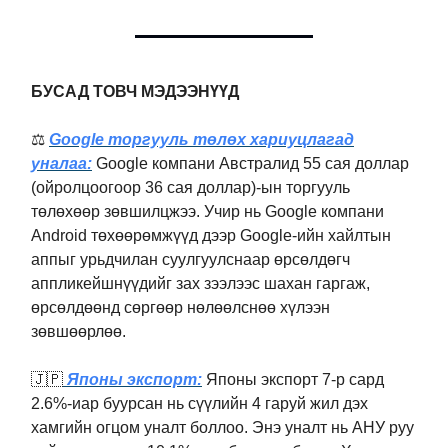
БУСАД ТОВЧ МЭДЭЭНҮҮД
⚖️
Google торгууль төлөх хариуцлагад
уналаа:
Google компани Австралид 55 сая доллар
(ойролцоогоор 36 сая доллар)-ын торгууль
төлөхөөр зөвшилцжээ. Учир нь Google компани
Android төхөөрөмжүүд дээр Google-ийн хайлтын
аппыг урьдчилан суулгуулснаар өрсөлдөгч
аппликейшнүүдийг зах зээлээс шахан гаргаж,
өрсөлдөөнд сөргөөр нөлөөлснөө хүлээн
зөвшөөрлөө.
🇯🇵
Японы экспорт:
Японы экспорт 7-р сард
2.6%-иар буурсан нь сүүлийн 4 гаруй жил дэх
хамгийн огцом уналт боллоо. Энэ уналт нь АНУ руу