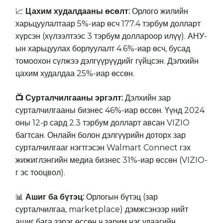
Цахим худалдааны өсөлт:
Орлого жилийн
📈
харьцуулалтаар 5%-иар өсч 177.4 тэрбум долларт
хүрсэн (хүлээлтээс 3 тэрбум доллароор илүү). АНУ-
ын харьцуулах борлуулалт 4.6%-иар өсч, бусад
томоохон сүлжээ дэлгүүрүүдийг гүйцсэн. Дэлхийн
цахим худалдаа 25%-иар өссөн.
📺 Сурталчилгааны эргэлт:
Дэлхийн зар
сурталчилгааны бизнес 46%-иар өссөн. Үүнд 2024
оны 12-р сард 2.3 тэрбум долларт авсан VIZIO
багтсан. Онлайн болон дэлгүүрийн доторх зар
сурталчилгааг нэгтгэсэн Walmart Connect гэх
жижиглэнгийн медиа бизнес 31%-иар өссөн (VIZIO-
г эс тооцвол).
Ашиг ба бүтэц:
Орлогын бүтэц (зар
📊
сурталчилгаа, marketplace) дэмжсэнээр нийт
ашиг бага зэрэг өссөн ч зарим нэг удаагийн