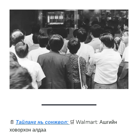
Walmart: Ашгийн
📄
Тайланг нь сонжвол:
🛒
ховорхон алдаа