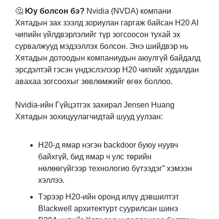
🤔
Юу болсон бэ?
Nvidia (NVDA) компани
Хятадын зах зээлд зориулан гаргаж байсан H20 AI
чипийн үйлдвэрлэлийг түр зогсоосон тухай эх
сурвалжууд мэдээллэх болсон. Энэ шийдвэр нь
Хятадын дотоодын компаниудын аюулгүй байдалд
эрсдэлтэй гэсэн үндэслэлээр H20 чипийг худалдан
авахаа зогсоохыг зөвлөмжийг өгөх боллоо.
Nvidia-ийн Гүйцэтгэх захирал Jensen Huang
Хятадын зохицуулагчидтай шууд уулзан:
H20-д ямар нэгэн backdoor буюу нуувч
байхгүй, бид ямар ч улс төрийн
нөлөөгүйгээр технологио бүтээдэг” хэмээн
хэллээ.
Тэрээр H20-ийн оронд илүү дэвшилтэт
Blackwell архитектурт суурилсан шинэ