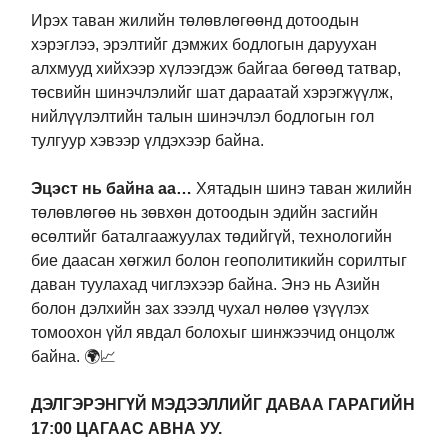
Ирэх таван жилийн төлөвлөгөөнд дотоодын
хэрэглээ, эрэлтийг дэмжих бодлогын даруухан
алхмууд хийхээр хүлээгдэж байгаа бөгөөд татвар,
төсвийн шинэчлэлийг шат дараатай хэрэгжүүлж,
нийлүүлэлтийн талын шинэчлэл бодлогын гол
тулгуур хэвээр үлдэхээр байна.
Эцэст нь байна аа…
Хятадын шинэ таван жилийн
төлөвлөгөө нь зөвхөн дотоодын эдийн засгийн
өсөлтийг баталгаажуулах төдийгүй, технологийн
бие даасан хөгжил болон геополитикийн сорилтыг
даван туулахад чиглэхээр байна. Энэ нь Азийн
болон дэлхийн зах зээлд чухал нөлөө үзүүлэх
томоохон үйл явдал болохыг шинжээчид онцолж
байна. 🌍📈
ДЭЛГЭРЭНГҮЙ МЭДЭЭЛЛИЙГ ДАВАА ГАРАГИЙН
17:00 ЦАГААС АВНА УУ.