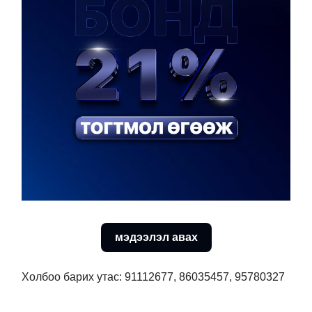
мэдээлэл авах
Холбоо барих утас:
91112677, 86035457, 95780327