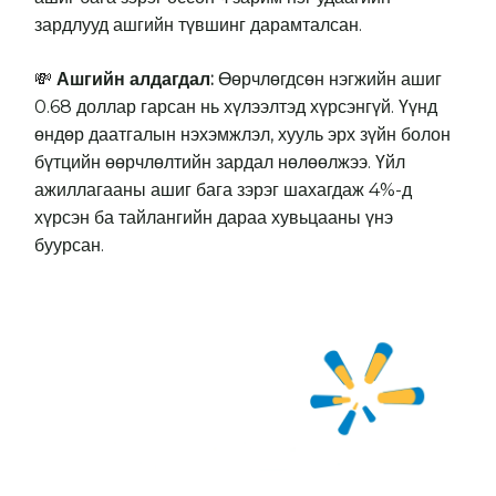
зардлууд ашгийн түвшинг дарамталсан.
Ашгийн алдагдал:
Өөрчлөгдсөн нэгжийн ашиг
💸
0.68 доллар гарсан нь хүлээлтэд хүрсэнгүй. Үүнд
өндөр даатгалын нэхэмжлэл, хууль эрх зүйн болон
бүтцийн өөрчлөлтийн зардал нөлөөлжээ. Үйл
ажиллагааны ашиг бага зэрэг шахагдаж 4%-д
хүрсэн ба тайлангийн дараа хувьцааны үнэ
буурсан.