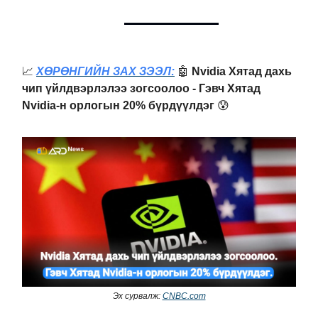
📈
ХӨРӨНГИЙН ЗАХ ЗЭЭЛ:
🤖
Nvidia Хятад дахь
чип үйлдвэрлэлээ зогсоолоо - Гэвч Хятад
Nvidia-н орлогын 20% бүрдүүлдэг
😰
Эх сурвалж:
CNBC.com