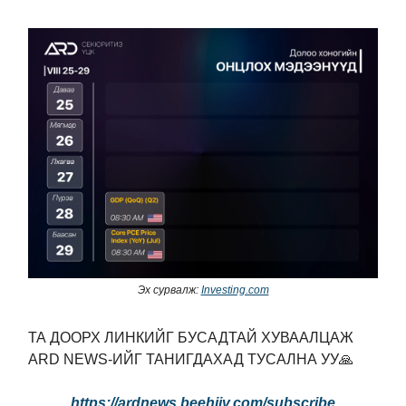
Эх сурвалж:
Investing.com
ТА ДООРХ ЛИНКИЙГ БУСАДТАЙ ХУВААЛЦАЖ
ARD NEWS-ИЙГ ТАНИГДАХАД ТУСАЛНА УУ
🙏
https://ardnews.beehiiv.com/subscribe