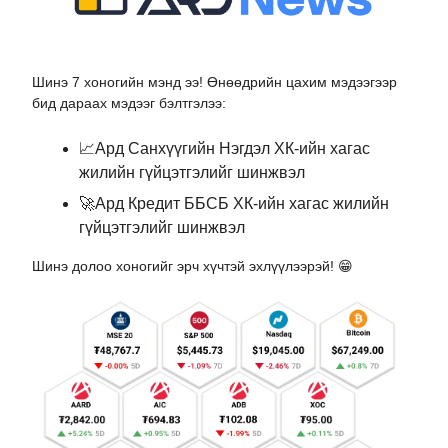
Шинэ 7 хоногийн мэнд ээ! Өнөөдрийн цахим мэдээгээр
бид дараах мэдээг бэлтгэлээ:
📈
Ард Санхүүгийн Нэгдэл ХК-ийн хагас
жилийн гүйцэтгэлийг шинжвэл
🚀
Ард Кредит ББСБ ХК-ийн хагас жилийн
гүйцэтгэлийг шинжвэл
Шинэ долоо хоногийг эрч хүчтэй эхлүүлээрэй!
😁