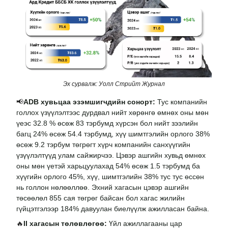
Эх сурвалж: Уолл Стрийт Журнал
📢
ADB хувьцаа эзэмшигчдийн сонорт:
Тус компанийн
голлох үзүүлэлтээс дурдвал нийт хөрөнгө өмнөх оны мөн
үеэс 32.8 % өсөж 83 тэрбумд хүрсэн бол нийт зээлийн
багц 24% өсөж 54.4 тэрбумд, хүү шимтгэлийн орлого 38%
өсөж 9.2 тэрбум төгрөгт хүрч компанийн санхүүгийн
үзүүлэлтүүд улам сайжирчээ. Цэвэр ашгийн хувьд өмнөх
оны мөн үетэй харьцуулахад 54% өсөж 1.5 тэрбумд ба
хүүгийн орлого 45%, хүү, шимтгэлийн 38% тус тус өссөн
нь голлон нөлөөллөө. Эхний хагасын цэвэр ашгийн
төсөөлөл 855 сая төгрөг байсан бол хагас жилийн
гүйцэтгэлээр 184% давуулан биелүүлж ажилласан байна.
🔥
II хагасын төлөвлөгөө:
Үйл ажиллагааны цар