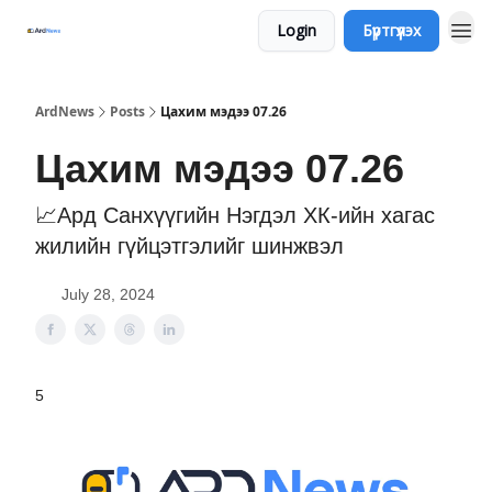
Login
Бүртгүүлэх
ArdNews
Posts
Цахим мэдээ 07.26
Цахим мэдээ 07.26
📈Ард Санхүүгийн Нэгдэл ХК-ийн хагас
жилийн гүйцэтгэлийг шинжвэл
July 28, 2024
5