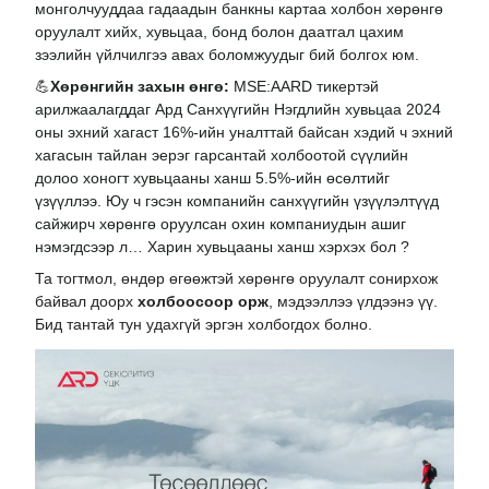
монголчууддаа гадаадын банкны картаа холбон хөрөнгө
оруулалт хийх, хувьцаа, бонд болон даатгал цахим
зээлийн үйлчилгээ авах боломжуудыг бий болгох юм.
💪
Хөрөнгийн захын өнгө:
MSE:AARD тикертэй
арилжаалагддаг Ард Санхүүгийн Нэгдлийн хувьцаа 2024
оны эхний хагаст 16%-ийн уналттай байсан хэдий ч эхний
хагасын тайлан эерэг гарсантай холбоотой сүүлийн
долоо хоногт хувьцааны ханш 5.5%-ийн өсөлтийг
үзүүллээ. Юу ч гэсэн компанийн санхүүгийн үзүүлэлтүүд
сайжирч хөрөнгө оруулсан охин компаниудын ашиг
нэмэгдсээр л… Харин хувьцааны ханш хэрхэх бол ?
Та тогтмол, өндөр өгөөжтэй хөрөнгө оруулалт сонирхож
байвал доорх
холбоосоор орж
, мэдээллээ үлдээнэ үү.
Бид тантай тун удахгүй эргэн холбогдох болно.