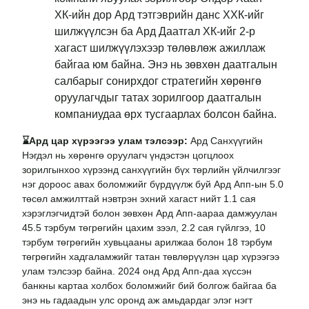
ХК-ийн дор Ард тэтгэврийн данс ХХК-ийг
шилжүүлсэн ба Ард Даатгал ХК-ийг 2-р
хагаст шилжүүлэхээр төлөвлөж ажиллаж
байгаа юм байна. Энэ нь зөвхөн даатгалын
салбарыг сонирхдог стратегийн хөрөнгө
оруулагчдыг татах зорилгоор даатгалын
компаниудаа өрх тусгаарлах болсон байна.
⌛
Ард цар хүрээгээ улам тэлсээр:
Ард Санхүүгийн
Нэгдэл нь хөрөнгө оруулагч үндэстэн цогцлоох
зорилгынхоо хүрээнд санхүүгийн бүх төрлийн үйлчилгээг
нэг дороос авах боломжийг бүрдүүлж буй Ард Апп-ын 5.0
төсөл амжилттай нэвтрэн эхний хагаст нийт 1.1 сая
хэрэглэгчидтэй болон зөвхөн Ард Апп-аараа дамжуулан
45.5 тэрбум төгрөгийн цахим зээл, 2.2 сая гүйлгээ, 10
тэрбум төгрөгийн хувьцааны арилжаа болон 18 тэрбум
төгрөгийн хадгаламжийг татан төвлөрүүлэн цар хүрээгээ
улам тэлсээр байна. 2024 онд Ард Апп-даа хүссэн
банкны картаа холбох боломжийг бий болгож байгаа ба
энэ нь гадаадын улс оронд аж амьдардаг элэг нэгт