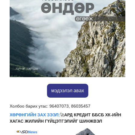
мэдээлэл авах
Холбоо барих утас: 96407073, 86035457
ХӨРӨНГИЙН ЗАХ ЗЭЭЛ:
🚀
АРД КРЕДИТ ББСБ ХК-ИЙН
ХАГАС ЖИЛИЙН ГҮЙЦЭТГЭЛИЙГ ШИНЖВЭЛ