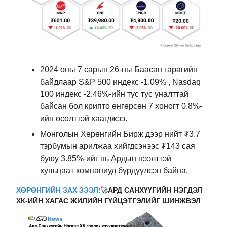
2024 оны 7 сарын 26-ны Баасан гарагийн
байдлаар S&P 500 индекс -1.09% , Nasdaq
100 индекс -2.46%-ийн тус тус уналттай
байсан бол крипто өнгөрсөн 7 хоногт 0.8%-
ийн өсөлттэй хаагджээ.
Монголын Хөрөнгийн Бирж дээр нийт ₮3.7
тэрбумын арилжаа хийгдсэнээс ₮143 сая
буюу 3.85%-ийг нь Ардын нээлттэй
хувьцаат компаниуд бүрдүүлсэн байна.
ХӨРӨНГИЙН ЗАХ ЗЭЭЛ:
🚀
АРД САНХҮҮГИЙН НЭГДЭЛ
ХК-ИЙН ХАГАС ЖИЛИЙН ГҮЙЦЭТГЭЛИЙГ ШИНЖВЭЛ