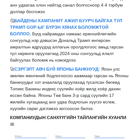
анх удаагаа олон нийтэд санал болгосноор 4.4 тэрбум
доллар босгожээ.
🤔
БАЙДЕНЫ КАМПАНИТ АЖИЛ БУУРЧ БАЙГАА ТУЛ
ТРАМП GOP-ЫГ БҮРЭН ХЯНАХ БОЛОМЖТОЙ
БОЛЛОО.
Бүгд найрамдах намаас ерөнхийлөгчийн
сонгуульд нэр дэвшсэн Дональд Трамп өнгөрсөн
амралтын өдрүүдэд аллагын оролдлогоос амьд гарсан
тул хөрөнгө оруулагчид 2024 оны сонгуульд ялалт
байгуулах боломж нь нэмэгдлээ.
🚀
СЭРГЭЛТ АВЧ БУЙ ЯПОНЫ БАНКНУУД:
Япон улс
зөөлөн мөнгөний бодлогоосоо аажмаар гарсан нь Японы
банкнуудыг хэт ачаалалд оруулахад тусалсан бөгөөд
Топикс Банкны индекс сүүлийн хоёр жилд хоёр дахин
өссөн байна. Японы Төв банк 3-р сард сүүлийн 17
жилийн хугацаанд анх удаа бодлогын хүүгээ өсгөж,
хүүгийн сөрөг дэглэмээ зогсоосон билээ.
КОМПАНИУДЫН САНХҮҮГИЙН ТАЙЛАНГИЙН ХУАНЛИ
📅