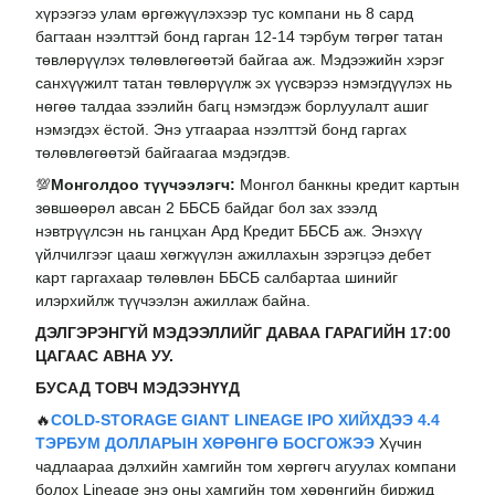
хүрээгээ улам өргөжүүлэхээр тус компани нь 8 сард
багтаан нээлттэй бонд гарган 12-14 тэрбум төгрөг татан
төвлөрүүлэх төлөвлөгөөтэй байгаа аж. Мэдээжийн хэрэг
санхүүжилт татан төвлөрүүлж эх үүсвэрээ нэмэгдүүлэх нь
нөгөө талдаа зээлийн багц нэмэгдэж борлуулалт ашиг
нэмэгдэх ёстой. Энэ утгаараа нээлттэй бонд гаргах
төлөвлөгөөтэй байгаагаа мэдэгдэв.
💯
Монголдоо түүчээлэгч:
Монгол банкны кредит картын
зөвшөөрөл авсан 2 ББСБ байдаг бол зах зээлд
нэвтрүүлсэн нь ганцхан Ард Кредит ББСБ аж. Энэхүү
үйлчилгээг цааш хөгжүүлэн ажиллахын зэрэгцээ дебет
карт гаргахаар төлөвлөн ББСБ салбартаа шинийг
илэрхийлж түүчээлэн ажиллаж байна.
ДЭЛГЭРЭНГҮЙ МЭДЭЭЛЛИЙГ ДАВАА ГАРАГИЙН 17:00
ЦАГААС АВНА УУ.
БУСАД ТОВЧ МЭДЭЭНҮҮД
🔥
COLD-STORAGE GIANT LINEAGE IPO ХИЙХДЭЭ 4.4
ТЭРБУМ ДОЛЛАРЫН ХӨРӨНГӨ БОСГОЖЭЭ
Хүчин
чадлаараа дэлхийн хамгийн том хөргөгч агуулах компани
болох Lineage энэ оны хамгийн том хөрөнгийн биржид