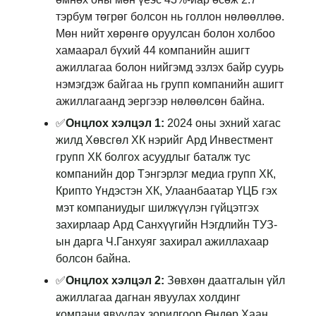
тэрбум төгрөг болсон нь голлон нөлөөллөө.
Мөн нийт хөрөнгө оруулсан болон холбоо
хамаарал бүхий 44 компанийн ашигт
ажиллагаа болон нийгэмд эзлэх байр суурь
нэмэгдэж байгаа нь групп компанийн ашигт
ажиллагаанд эергээр нөлөөлсөн байна.
✅
Онцлох хэлцэл 1:
2024 оны эхний хагас
жилд Хөвсгөл ХК нэрийг Ард Инвестмент
групп ХК болгох асуудлыг баталж тус
компанийн дор Тэнгэрлэг медиа групп ХК,
Крипто Үндэстэн ХК, Улаанбаатар ҮЦБ гэх
мэт компаниудыг шилжүүлэн гүйцэтгэх
захирлаар Ард Санхүүгийн Нэгдлийн ТУЗ-
ын дарга Ч.Ганхуяг захирал ажиллахаар
болсон байна.
✅
Онцлох хэлцэл 2:
Зөвхөн даатгалын үйл
ажиллагаа дагнан явуулах холдинг
компани явуулах зорилгоор Өндөр Хаан