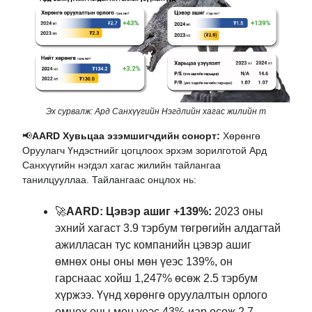
Эх сурвалж: Ард Санхүүгийн Нэгдлийн хагас жилийн т
📢
AARD Хувьцаа эзэмшигчдийн сонорт:
Хөрөнгө
Оруулагч Үндэстнийг цогцлоох эрхэм зорилготой Ард
Санхүүгийн нэгдэл хагас жилийн тайлангаа
танилцууллаа. Тайлангаас онцлох нь:
🚀
AARD: Цэвэр ашиг +139%:
2023 оны
эхний хагаст 3.9 тэрбум төгрөгийн алдагтай
ажилласан тус компанийн цэвэр ашиг
өмнөх оны оны мөн үеэс 139%, он
гарснаас хойш 1,247% өсөж 2.5 тэрбум
хүржээ. Үүнд хөрөнгө оруулалтын орлого
өмнөх оны мөн үеэс 43%-иар өсөж 2.7